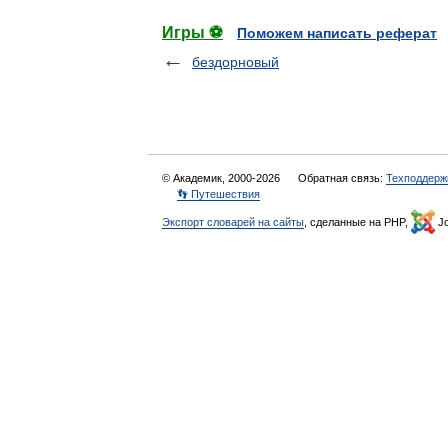
Игры ⚽
Поможем написать реферат
бездорновый
© Академик, 2000-2026
Обратная связь:
Техподдерж
👣 Путешествия
Экспорт словарей на сайты
, сделанные на PHP,
Jo