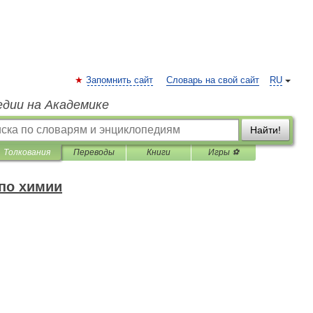
Запомнить сайт
Словарь на свой сайт
RU
едии на Академике
Найти!
Толкования
Переводы
Книги
Игры ⚽
 по химии