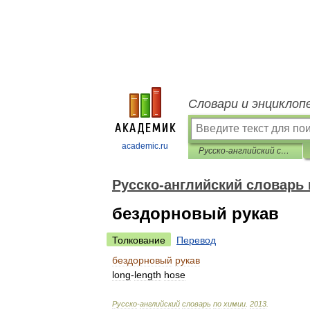
Словари и энциклоп
academic.ru
Русско-английский словарь по химии
Русско-английский словарь
бездорновый рукав
Толкование
Перевод
бездорновый
рукав
long
-
length
hose
Русско
-
английский
словарь
по
химии
.
2013
.