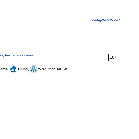
бездрожжевой
ка
,
Реклама на сайте
18+
omla,
Drupal,
WordPress, MODx.